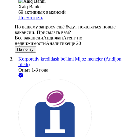
Xalq Banki
69
активных вакансий
Посмотреть
По вашему запросу ещё будут появляться новые
вакансии. Присылать вам?
Все вакансии
Андижан
Агент по
недвижимости
Аналитик
еще 20
На почту
Korporativ kreditlash bo'limi Mijoz menejer (Andijon
filiali)
Опыт 1-3 года