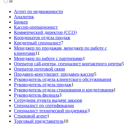
Агент по недвижимости
Аналитик
Брокер
Кассир-операционист
Коммерческий директор (CCO)
Координатор отдела продаж
Кредитный специалист
7
Менеджер по продажам, менеджер по работе с
клиентами
11
Менеджер по работе с партнерами
1
Оператор call-центра, специалист контактного центра
5
Оператор почтовой связи
Продавец-консультант, продавец-кассир
5
Руководитель отдела клиентского обслуживания
Руководитель отдела продаж
1
Руководитель отдела страхования и кредитования
1
Руководитель филиала
3
Сотрудник пункта выдачи заказов
Специалист по сертификации
Специалист технической поддержки
3
Страховой агент
1
Торговый представитель
10