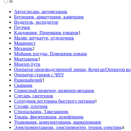
Автослесарь, автомеханик
Бетонщик, арматурщик, каменщик
Водитель, экспедитор
Грузчик
Кладовщик, Приемщик товаров
1
Маляр, штукатур, отделочник
Машинист
Механик
2
Мойщик посуды, Помощник повара
Монтажник
1
Монтер пути
Оператор производственной линии, Кочегар/Оператор ко
Оператор станков с ЧПУ
Разнорабочий
1
Сварщик
Сервисный инженер, инженер-механик
Слесарь, сантехник
Сотрудник ресторана быстрого питания
1
Столяр, плотник
Стропальщик, Такелажник
Токарь, фрезеровщик, шлифовщик
Упаковщик, комплектовщик, маркировщик
Электромонтажник, электромонтер, техник-электрик
4