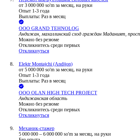
от
3 000 000
so'm
за месяц,
на руки
Опыт 1-3 года
Выплаты: Раз в месяц
ООО
GRAND TEHNOLOG
Андижан, махаллинский сход граждан Маданият, просп
Можно без резюме
Откликнитесь среди первых
Откликнуться
Elektr Montajchi (Andijon)
от
5 000 000
so'm
за месяц,
на руки
Опыт 1-3 года
Выплаты: Раз в месяц
ООО
OLAN HIGH TECH PROJECT
Андижанская область
Можно без резюме
Откликнитесь среди первых
Откликнуться
Механик-стажер
5 000 000
–
6 000 000
so'm
за месяц,
на руки
Без опыта