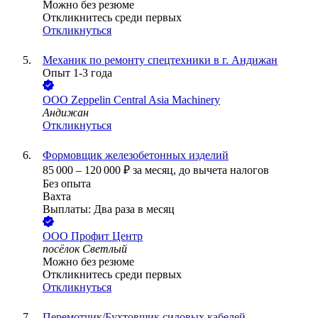
Можно без резюме
Откликнитесь среди первых
Откликнуться
Механик по ремонту спецтехники в г. Андижан
Опыт 1-3 года
ООО
Zeppelin Central Asia Machinery
Андижан
Откликнуться
Формовщик железобетонных изделий
85 000
–
120 000
₽
за месяц,
до вычета налогов
Без опыта
Вахта
Выплаты: Два раза в месяц
ООО
Профит Центр
посёлок Светлый
Можно без резюме
Откликнитесь среди первых
Откликнуться
Перемотчик/Бухтовщик силовых кабелей