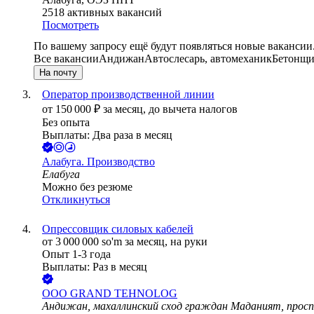
2518
активных вакансий
Посмотреть
По вашему запросу ещё будут появляться новые вакансии
Все вакансии
Андижан
Автослесарь, автомеханик
Бетонщи
На почту
Оператор производственной линии
от
150 000
₽
за месяц,
до вычета налогов
Без опыта
Выплаты: Два раза в месяц
Алабуга. Производство
Елабуга
Можно без резюме
Откликнуться
Опрессовщик силовых кабелей
от
3 000 000
so'm
за месяц,
на руки
Опыт 1-3 года
Выплаты: Раз в месяц
ООО
GRAND TEHNOLOG
Андижан, махаллинский сход граждан Маданият, просп