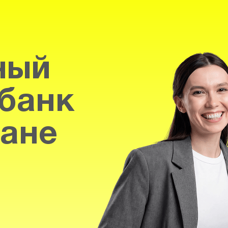
ный
банк
тане