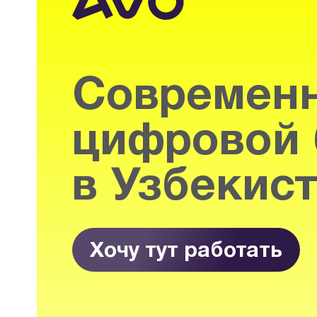
Современ
цифровой 
в Узбекис
Хочу тут работать