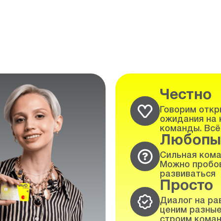
Честно
Говорим откры
ожидания на 
команды. Всё
Любопы
Сильная кома
Можно пробов
развиваться
Просто
Диалог на ра
ценим разные
строим коман