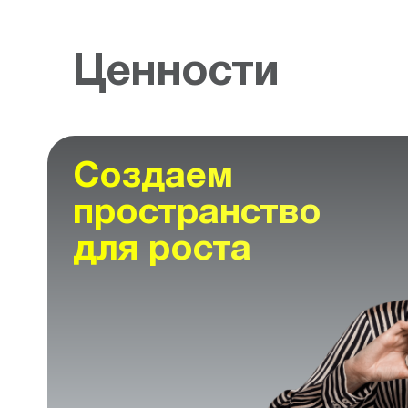
Ценности
Создаем
пространство
для роста