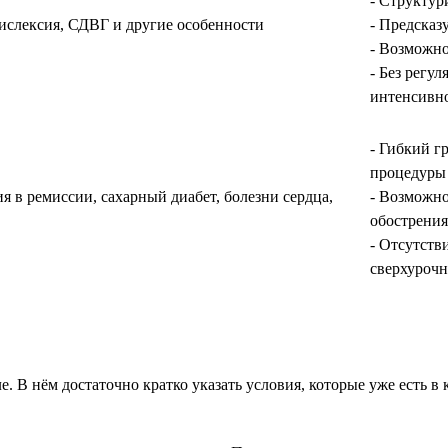
- Структу
дислексия, СДВГ и другие особенности
- Предсказ
- Возможно
- Без регу
интенсивн
- Гибкий г
процедуры
 в ремиссии, сахарный диабет, болезни сердца,
- Возможно
обострения
- Отсутств
сверхурочн
. В нём достаточно кратко указать условия, которые уже есть в