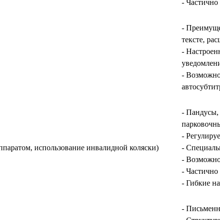
- Частично
- Преимуще
тексте, ра
- Настроен
уведомлен
- Возможно
автосубти
- Пандусы,
парковочны
- Регулиру
ппаратом, использование инвалидной коляски)
- Специаль
- Возможно
- Частично
- Гибкие н
- Письменн